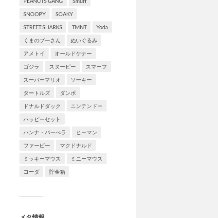
PEANUTS GANG
Smurf
SNOOPY
SOAKY
STREET SHARKS
TMNT
Yoda
くまのプーさん
ぬいぐるみ
アメトイ
オールドケナー
ゴジラ
スヌーピー
スマーフ
スーパーマリオ
ソーキー
タートルズ
ダンボ
ドナルドダック
ニンテンドー
ハッピーセット
ハンナ・バーべラ
ヒーマン
ファービー
マクドナルド
ミッキーマウス
ミニーマウス
ヨーダ
貯金箱
メタ情報