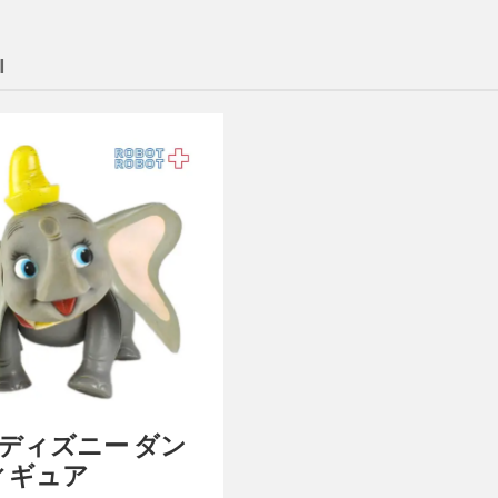
I
n ディズニー ダン
ィギュア