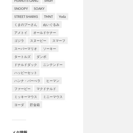
PEANUTS GANG
Smurf
SNOOPY
SOAKY
STREET SHARKS
TMNT
Yoda
くまのプーさん
ぬいぐるみ
アメトイ
オールドケナー
ゴジラ
スヌーピー
スマーフ
スーパーマリオ
ソーキー
タートルズ
ダンボ
ドナルドダック
ニンテンドー
ハッピーセット
ハンナ・バーべラ
ヒーマン
ファービー
マクドナルド
ミッキーマウス
ミニーマウス
ヨーダ
貯金箱
メタ情報