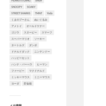
PEANUTS GANG
Smurf
SNOOPY
SOAKY
STREET SHARKS
TMNT
Yoda
くまのプーさん
ぬいぐるみ
アメトイ
オールドケナー
ゴジラ
スヌーピー
スマーフ
スーパーマリオ
ソーキー
タートルズ
ダンボ
ドナルドダック
ニンテンドー
ハッピーセット
ハンナ・バーべラ
ヒーマン
ファービー
マクドナルド
ミッキーマウス
ミニーマウス
ヨーダ
貯金箱
メタ情報